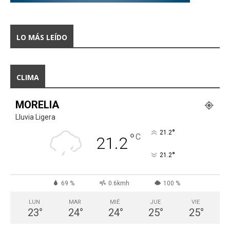
LO MÁS LEÍDO
CLIMA
MORELIA
Lluvia Ligera
°
21.2
°
C
21.2
°
21.2
69 %
0.6kmh
100 %
LUN
MAR
MIÉ
JUE
VIE
23
°
24
°
24
°
25
°
25
°