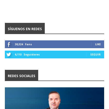
SÍGUENOS EN REDES
30,324
Fans
LIKE
6,110
Seguidores
SEGUIR
REDES SOCIALES