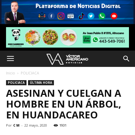
Inicio
POLICIACA
POLICIACA
ÚLTIMA HORA
ASESINAN Y CUELGAN A
HOMBRE EN UN ÁRBOL,
EN HUANDACAREO
Por
C M
-
22 mayo, 2020
1931