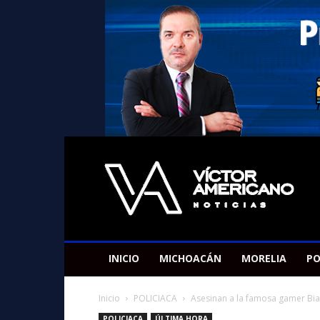
Americano
Victor
INICIO
MICHOACÁN
MORELIA
PO
Inicio
POLICIACA
Asesinan a la famosa gamer Bianc
POLICIACA
ÚLTIMA HORA