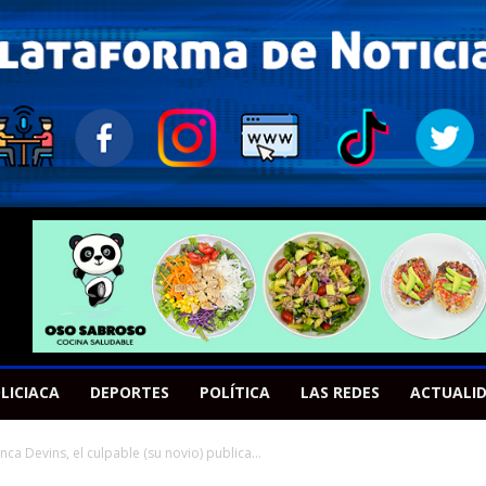
LICIACA
DEPORTES
POLÍTICA
LAS REDES
ACTUALI
a Devins, el culpable (su novio) publica...