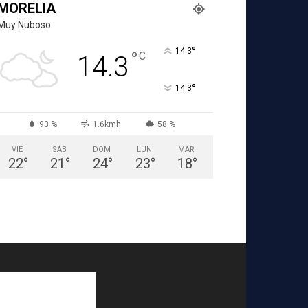
MORELIA
Muy Nuboso
°
14.3
°
C
14.3
°
14.3
93 %
1.6kmh
58 %
VIE
SÁB
DOM
LUN
MAR
22
°
21
°
24
°
23
°
18
°