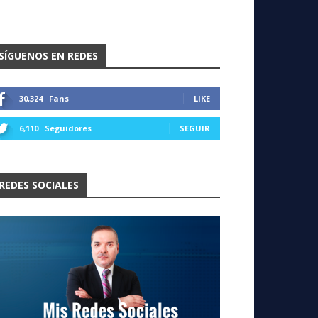
SÍGUENOS EN REDES
30,324
Fans
LIKE
6,110
Seguidores
SEGUIR
REDES SOCIALES