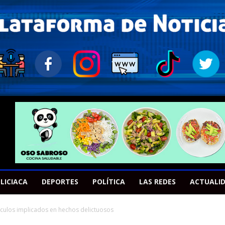
LICIACA
DEPORTES
POLÍTICA
LAS REDES
ACTUALI
culos implicados en hechos delictuosos