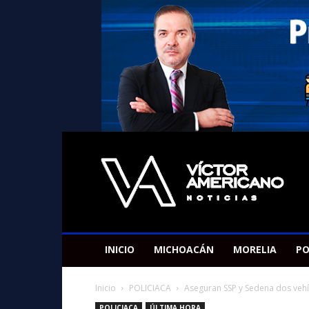
Americano
Victor
INICIO
MICHOACÁN
MORELIA
PO
Inicio
POLICIACA
Aseguran SSP y Sedena dos vehí
POLICIACA
ÚLTIMA HORA