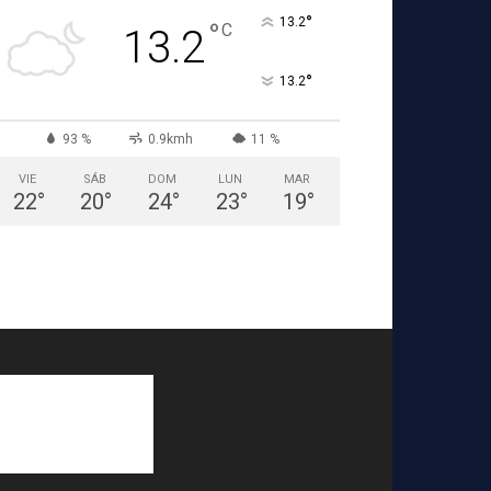
°
13.2
°
C
13.2
°
13.2
93 %
0.9kmh
11 %
VIE
SÁB
DOM
LUN
MAR
22
°
20
°
24
°
23
°
19
°