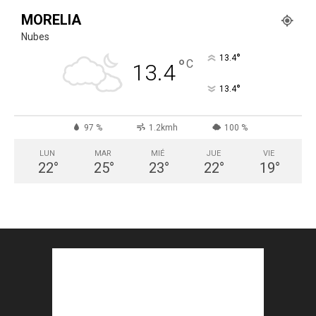
MORELIA
Nubes
°
13.4
°
C
13.4
°
13.4
97 %
1.2kmh
100 %
LUN
MAR
MIÉ
JUE
VIE
22
°
25
°
23
°
22
°
19
°