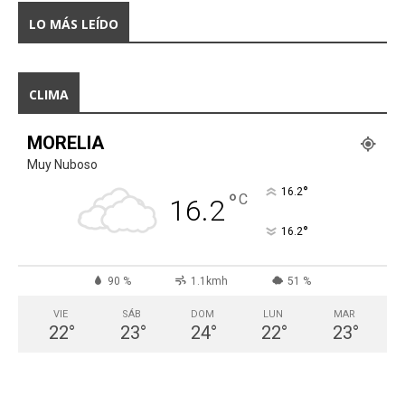
LO MÁS LEÍDO
CLIMA
MORELIA
Muy Nuboso
°
16.2
°
C
16.2
°
16.2
90 %
1.1kmh
51 %
VIE
SÁB
DOM
LUN
MAR
22
°
23
°
24
°
22
°
23
°