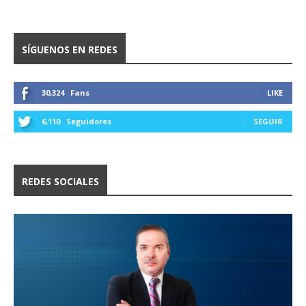
SÍGUENOS EN REDES
30,324
Fans
LIKE
6,110
Seguidores
SEGUIR
REDES SOCIALES