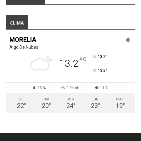
CLIMA
MORELIA
Algo De Nubes
°
13.2
°
C
13.2
°
13.2
93 %
0.9kmh
11 %
VIE
SÁB
DOM
LUN
MAR
22
°
20
°
24
°
23
°
19
°