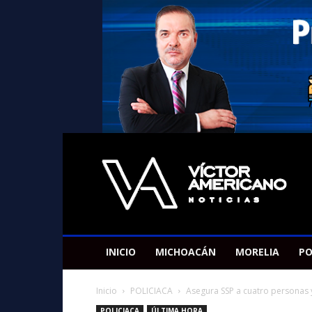
Americano
Victor
INICIO
MICHOACÁN
MORELIA
PO
Inicio
POLICIACA
Asegura SSP a cuatro personas y
POLICIACA
ÚLTIMA HORA