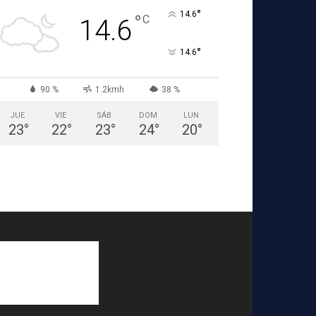
°
14.6
°
C
14.6
°
14.6
90 %
1.2kmh
38 %
JUE
VIE
SÁB
DOM
LUN
23
°
22
°
23
°
24
°
20
°