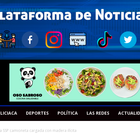
LICIACA
DEPORTES
POLÍTICA
LAS REDES
ACTUALI
a SSP camioneta cargada con madera ilícita