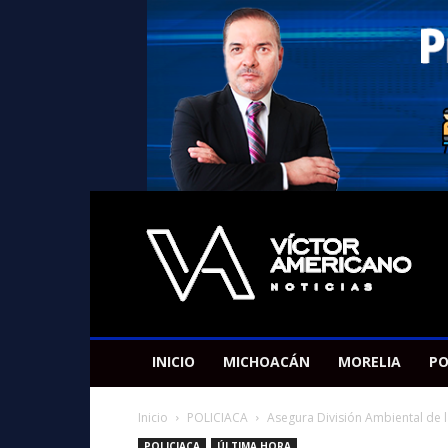
Americano
Victor
INICIO
MICHOACÁN
MORELIA
PO
Inicio
POLICIACA
Asegura División Ambiental de l
POLICIACA
ÚLTIMA HORA