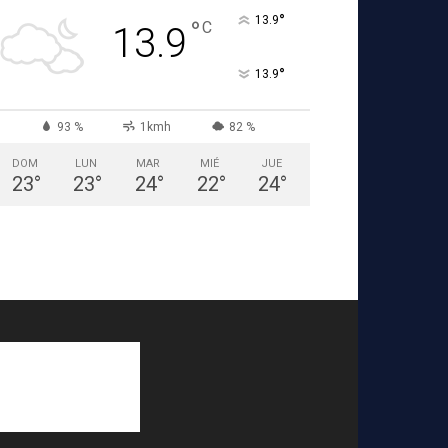
°
13.9
°
C
13.9
°
13.9
93 %
1kmh
82 %
DOM
LUN
MAR
MIÉ
JUE
23
°
23
°
24
°
22
°
24
°