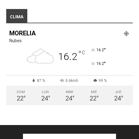
CLIMA
MORELIA
Nubes
°
16.2
°
C
16.2
°
16.2
87 %
0.6kmh
99 %
DOM
LUN
MAR
MIÉ
JUE
22
°
24
°
24
°
22
°
24
°