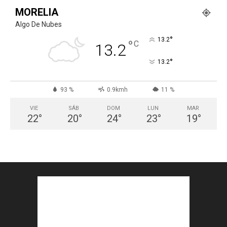
MORELIA
Algo De Nubes
°
13.2
°
C
13.2
°
13.2
93 %
0.9kmh
11 %
VIE
SÁB
DOM
LUN
MAR
22
°
20
°
24
°
23
°
19
°