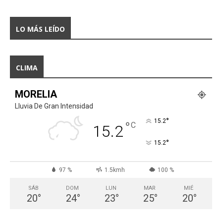
LO MÁS LEÍDO
CLIMA
MORELIA
Lluvia De Gran Intensidad
°
15.2
°
C
15.2
°
15.2
97 %
1.5kmh
100 %
SÁB
DOM
LUN
MAR
MIÉ
20
°
24
°
23
°
25
°
20
°