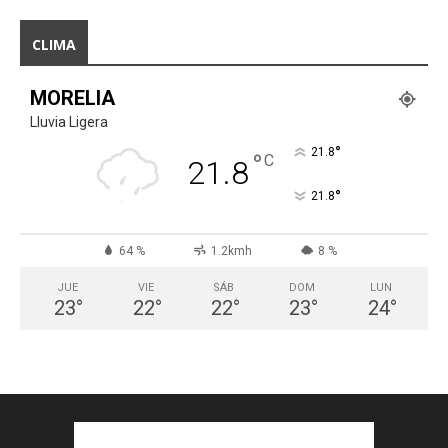
CLIMA
MORELIA
Lluvia Ligera
°
21.8
°
C
21.8
°
21.8
64 %
1.2kmh
8 %
JUE
VIE
SÁB
DOM
LUN
23
°
22
°
22
°
23
°
24
°