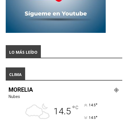
LO MÁS LEÍDO
CLIMA
MORELIA
Nubes
°
14.5
°
C
14.5
°
14.5