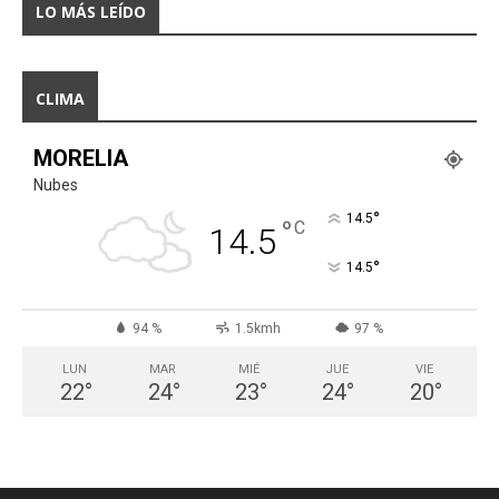
LO MÁS LEÍDO
CLIMA
MORELIA
Nubes
°
14.5
°
C
14.5
°
14.5
94 %
1.5kmh
97 %
LUN
MAR
MIÉ
JUE
VIE
22
°
24
°
23
°
24
°
20
°