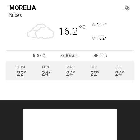
MORELIA
Nubes
°
16.2
°
C
16.2
°
16.2
87 %
0.6kmh
99 %
DOM
LUN
MAR
MIÉ
JUE
22
°
24
°
24
°
22
°
24
°