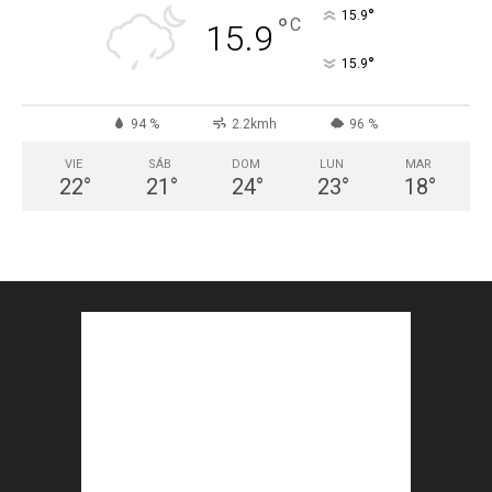
°
15.9
°
C
15.9
°
15.9
94 %
2.2kmh
96 %
VIE
SÁB
DOM
LUN
MAR
22
°
21
°
24
°
23
°
18
°