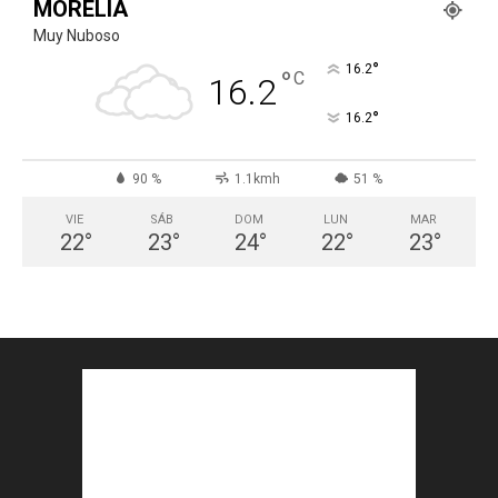
MORELIA
Muy Nuboso
°
16.2
°
C
16.2
°
16.2
90 %
1.1kmh
51 %
VIE
SÁB
DOM
LUN
MAR
22
°
23
°
24
°
22
°
23
°