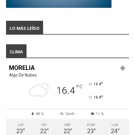
LO MÁS LEÍDO
CLIMA
MORELIA
Algo De Nubes
°
16.4
°
C
16.4
°
16.4
88 %
1kmh
11 %
JUE
VIE
SÁB
DOM
LUN
23
°
22
°
22
°
23
°
24
°