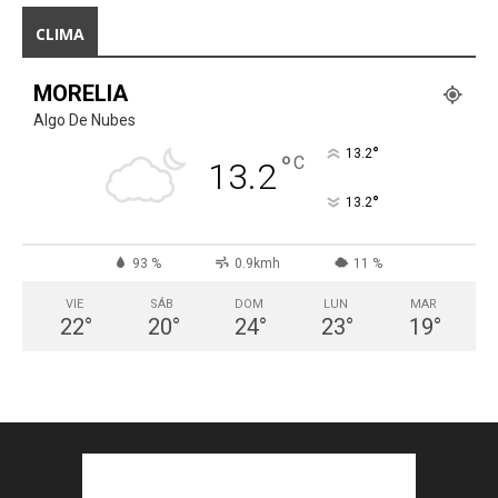
CLIMA
MORELIA
Algo De Nubes
°
13.2
°
C
13.2
°
13.2
93 %
0.9kmh
11 %
VIE
SÁB
DOM
LUN
MAR
22
°
20
°
24
°
23
°
19
°