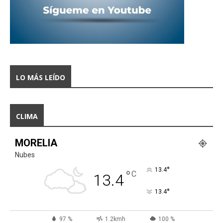
LO MÁS LEÍDO
CLIMA
MORELIA
Nubes
°
13.4
°
C
13.4
°
13.4
97 %
1.2kmh
100 %