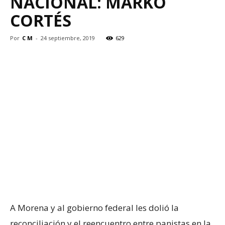
NACIONAL: MARKO
CORTÉS
Por
C M
-
24 septiembre, 2019
629
A Morena y al gobierno federal les dolió la
reconciliación y el reencuentro entre panistas en la