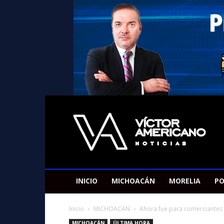
Americano
Victor
INICIO
MICHOACÁN
MORELIA
PO
Inicio
MICHOACÁN
Ahora fue para comerciantes d
MICHOACÁN
ÚLTIMA HORA