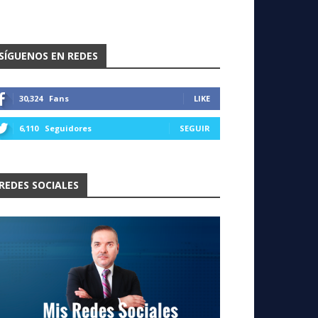
SÍGUENOS EN REDES
30,324
Fans
LIKE
6,110
Seguidores
SEGUIR
REDES SOCIALES