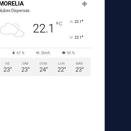
MORELIA
Nubes Dispersas
°
22.1
°
C
22.1
°
22.1
67 %
2kmh
50 %
VIE
SÁB
DOM
LUN
MAR
23
°
23
°
24
°
22
°
23
°