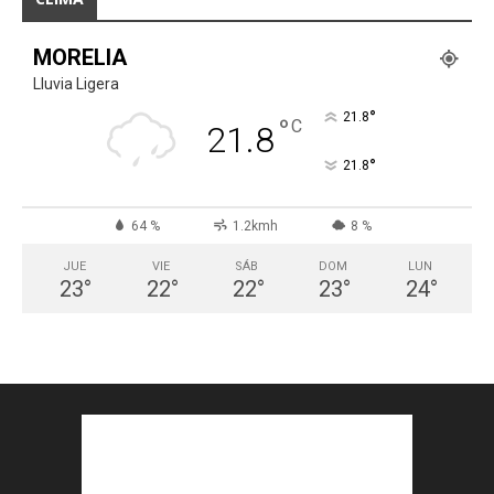
MORELIA
Lluvia Ligera
°
21.8
°
C
21.8
°
21.8
64 %
1.2kmh
8 %
JUE
VIE
SÁB
DOM
LUN
23
°
22
°
22
°
23
°
24
°