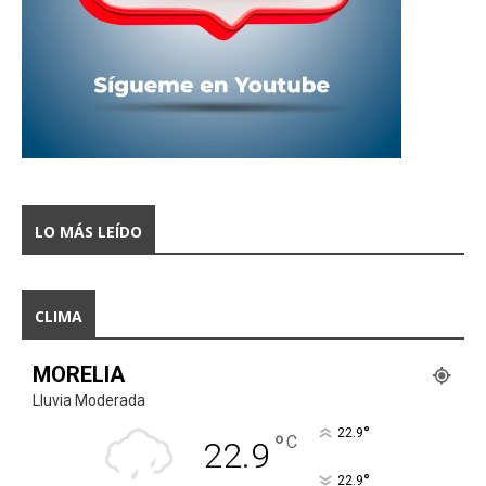
LO MÁS LEÍDO
CLIMA
MORELIA
Lluvia Moderada
°
22.9
°
C
22.9
°
22.9