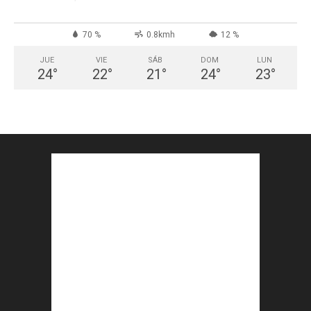
70 %
0.8kmh
12 %
JUE
VIE
SÁB
DOM
LUN
24
°
22
°
21
°
24
°
23
°