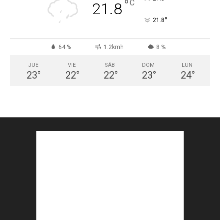
°
C
21.8
°
21.8
64 %
1.2kmh
8 %
JUE
VIE
SÁB
DOM
LUN
23
°
22
°
22
°
23
°
24
°