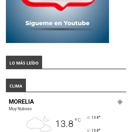
LO MÁS LEÍDO
CLIMA
MORELIA
Muy Nuboso
°
13.8
°
C
13.8
°
13.8