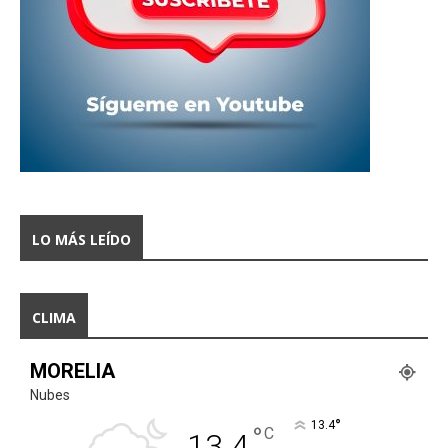
LO MÁS LEÍDO
CLIMA
MORELIA
Nubes
°
13.4
°
C
13.4