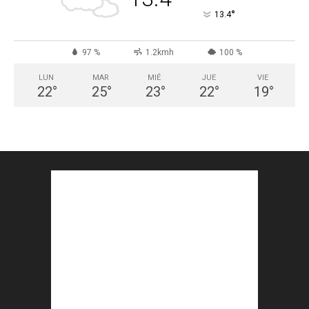
°
13.4
97 %
1.2kmh
100 %
LUN
MAR
MIÉ
JUE
VIE
22
°
25
°
23
°
22
°
19
°